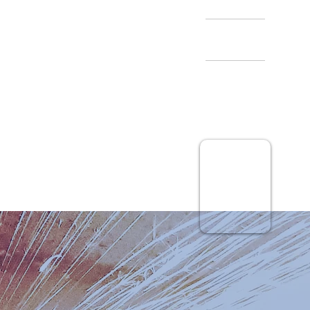
02-771-1500
본사/공장
043-877-4378
영업통합
제품 및
견적문의
CLICK