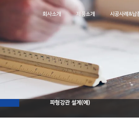
회사소개
제품소개
시공사례&납
파형강관 설계(예)