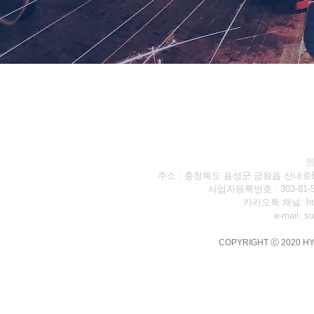
현
주소 : 충청북도 음성군 금왕읍 신내로685 ｜
사업자등록번호 : 303-8
카카오톡 채널:
h
e-mail:
su
COPYRIGHT ⓒ 2020 H