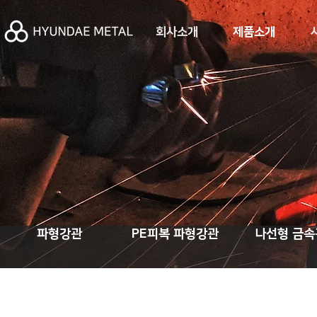
회사소개
제품소개
파형강관
PE피복 파형강관
나선형 금속