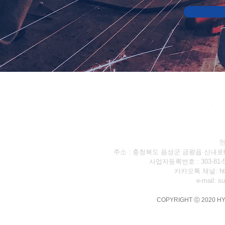
현
주소 : 충청북도 음성군 금왕읍 신내로685 ｜
사업자등록번호 : 303-8
카카오톡 채널:
h
e-mail:
su
COPYRIGHT ⓒ 2020 H